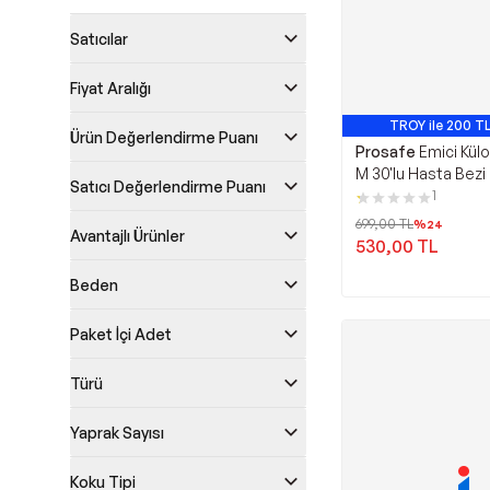
Satıcılar
Fiyat Aralığı
TROY ile 200 TL
Ürün Değerlendirme Puanı
Prosafe
Emici Kül
M 30'lu Hasta Bezi
Satıcı Değerlendirme Puanı
1
699,00
TL
%
24
Avantajlı Ürünler
530,00
TL
Beden
Paket İçi Adet
Türü
Yaprak Sayısı
Koku Tipi