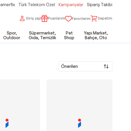
amerfix
Türk Telekom Özel
Kampanyalar
Sipariş Takibi
Giriş yap
Puanlarım
Sepetim
Favorilerim
Spor,
Süpermarket,
Pet
Yapı Market,
Outdoor
Gıda, Temizlik
Shop
Bahçe, Oto
Önerilen