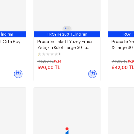
 İndirim
TROY ile 200 TL İndirim
TROY il
ot Orta Boy
Prosafe
Tekstil Yüzey Emici
Prosafe
Ye
Yetişkin Külot Large 30'Lu
X-Large 30'
Paket
3
795,00
TL
799,00
TL
%
26
%
2
590,00
TL
642,00
T