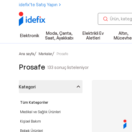
idefix’te Satış Yapın
Moda, Çanta,
Elektrikli Ev
Altın,
Elektronik
Saat, Ayakkabı
Aletleri
Mücevhe
/
/
Ana sayfa
Markalar
Prosafe
Prosafe
133
sonuç listeleniyor
Kategori
Tüm Kategoriler
Medikal ve Sağlık Ürünleri
Kişisel Bakım
Bebek Ürünleri