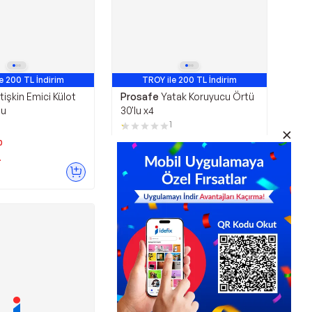
e 200 TL İndirim
TROY ile 200 TL İndirim
tişkin Emici Külot
Prosafe
Yatak Koruyucu Örtü
lu
30'lu x4
1
0
L
955,00
TL