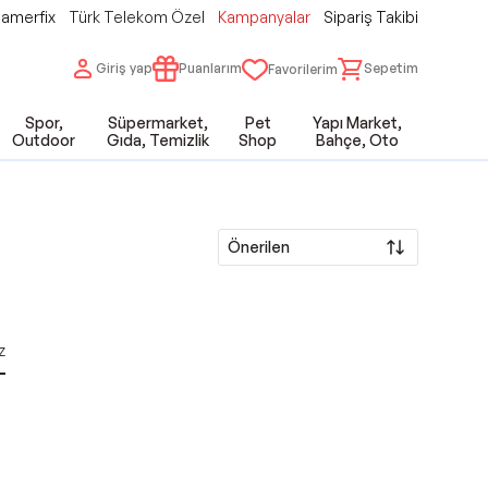
amerfix
Türk Telekom Özel
Kampanyalar
Sipariş Takibi
Giriş yap
Puanlarım
Sepetim
Favorilerim
Spor,
Süpermarket,
Pet
Yapı Market,
Outdoor
Gıda, Temizlik
Shop
Bahçe, Oto
Önerilen
z