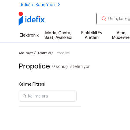
idefix’te Satış Yapın
Moda, Çanta,
Elektrikli Ev
Altın,
Elektronik
Saat, Ayakkabı
Aletleri
Mücevhe
/
/
Ana sayfa
Markalar
Propolice
Propolice
0
sonuç listeleniyor
Kelime Filtresi