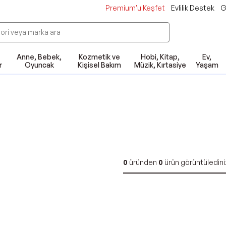
Premium'u Keşfet
Evlilik Destek
G
Anne, Bebek,
Kozmetik ve
Hobi, Kitap,
Ev,
r
Oyuncak
Kişisel Bakım
Müzik, Kırtasiye
Yaşam
0
üründen
0
ürün görüntüledini