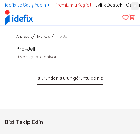
idefix’te Satış Yapın
Premium'u Keşfet
Evlilik Destek
Gamer
/
/
Ana sayfa
Markalar
Pro-Jell
Pro-Jell
0
sonuç listeleniyor
0
üründen
0
ürün görüntülediniz
Bizi Takip Edin