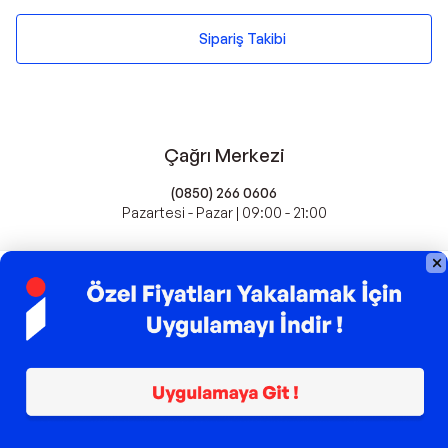
Sipariş Takibi
Çağrı Merkezi
(0850) 266 0606
Pazartesi - Pazar | 09:00 - 21:00
idefix'te Satış Yapın
Popüler Markalar
Farmasi
Xiaomi
Fissler
Kawai
Hankook
Lavazza
Fashcolle
Pro Plan