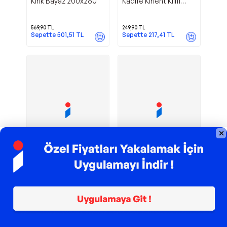
Kırık Bayaz 200x260
Kadife Kırlent Kılıfı
Gold 30x40
569,90
TL
249,90
TL
Sepette
501,51
TL
Sepette
217,41
TL
TROY ile 200 TL İndirim
TROY ile 200 TL İndirim
Banyo
Düz
Premier Home
Premier Home
2li Paspas Takımı
Kadife Kırlent Kılıfı
Beyaz Siyah 60x100
Gold 50x50
449,90
TL
249,90
TL
Sepette
395,91
TL
Sepette
217,41
TL