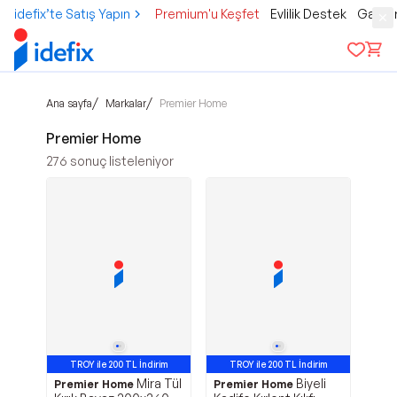
idefix’te Satış Yapın
Premium'u Keşfet
Evlilik Destek
Gamer
/
/
Ana sayfa
Markalar
Premier Home
Premier Home
276
sonuç listeleniyor
TROY ile 200 TL İndirim
TROY ile 200 TL İndirim
Mira Tül
Biyeli
Premier Home
Premier Home