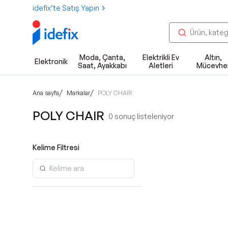
idefix’te Satış Yapın
Moda, Çanta,
Elektrikli Ev
Altın,
Elektronik
Saat, Ayakkabı
Aletleri
Mücevhe
/
/
Ana sayfa
Markalar
POLY CHAIR
POLY CHAIR
0
sonuç listeleniyor
Kelime Filtresi