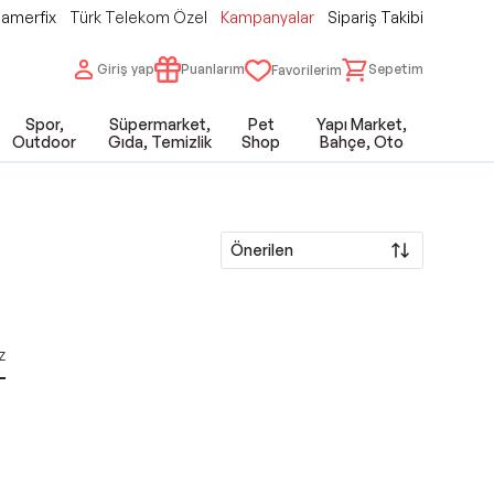
amerfix
Türk Telekom Özel
Kampanyalar
Sipariş Takibi
Giriş yap
Puanlarım
Sepetim
Favorilerim
Spor,
Süpermarket,
Pet
Yapı Market,
Outdoor
Gıda, Temizlik
Shop
Bahçe, Oto
Önerilen
z