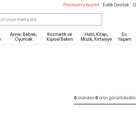
Premium'u Keşfet
Evlilik Destek
G
Anne, Bebek,
Kozmetik ve
Hobi, Kitap,
Ev,
r
Oyuncak
Kişisel Bakım
Müzik, Kırtasiye
Yaşam
0
üründen
0
ürün görüntüledini