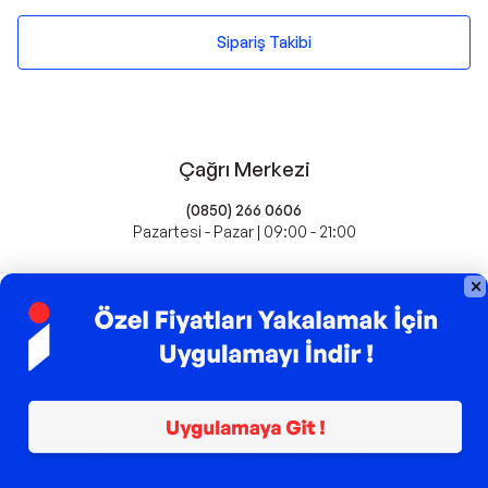
Sipariş Takibi
Çağrı Merkezi
(0850) 266 0606
Pazartesi - Pazar | 09:00 - 21:00
idefix'te Satış Yapın
Popüler Markalar
Farmasi
Xiaomi
Fissler
Kawai
Hankook
Lavazza
Fashcolle
Pro Plan