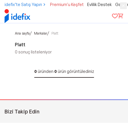
idefix’te Satış Yapın
Premium'u Keşfet
Evlilik Destek
Gamer
/
/
Ana sayfa
Markalar
Platt
Platt
0
sonuç listeleniyor
0
üründen
0
ürün görüntülediniz
Bizi Takip Edin