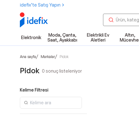
idefix’te Satış Yapın
Moda, Çanta,
Elektrikli Ev
Altın,
Elektronik
Saat, Ayakkabı
Aletleri
Mücevhe
/
/
Ana sayfa
Markalar
Pidok
Pidok
0
sonuç listeleniyor
Kelime Filtresi