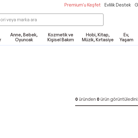
Premium'u Keşfet
Evlilik Destek
G
Anne, Bebek,
Kozmetik ve
Hobi, Kitap,
Ev,
r
Oyuncak
Kişisel Bakım
Müzik, Kırtasiye
Yaşam
0
üründen
0
ürün görüntüledini