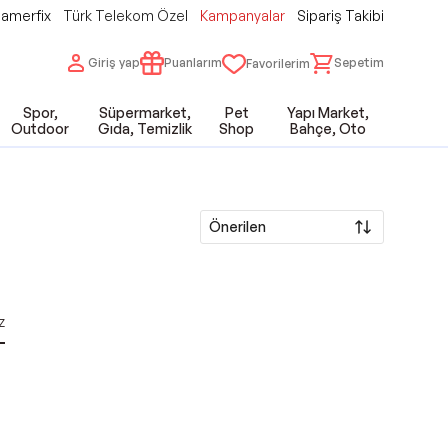
amerfix
Türk Telekom Özel
Kampanyalar
Sipariş Takibi
Giriş yap
Puanlarım
Sepetim
Favorilerim
Spor,
Süpermarket,
Pet
Yapı Market,
Outdoor
Gıda, Temizlik
Shop
Bahçe, Oto
Önerilen
z