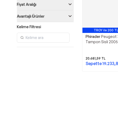
Fiyat Aralığı
Avantajlı Ürünler
Kelime Filtresi
TROY ile 200 TL
Phirader
Peugeot 
Tampon Sisli 200
20.681,59
TL
Sepette
19.233,