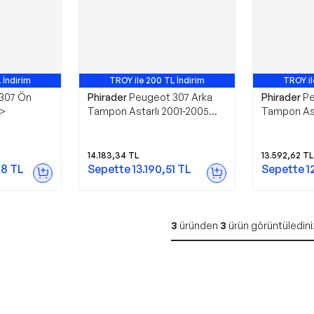
 İndirim
TROY ile 200 TL İndirim
TROY il
307 Ön
Phirader
Peugeot 307 Arka
Phirader
Pe
5>
Tampon Astarlı 2001-2005
Tampon Ast
7410q6
7401s6
14.183,34
TL
13.592,62
TL
88
TL
Sepette
13.190,51
TL
Sepette
1
3
üründen
3
ürün görüntüledini