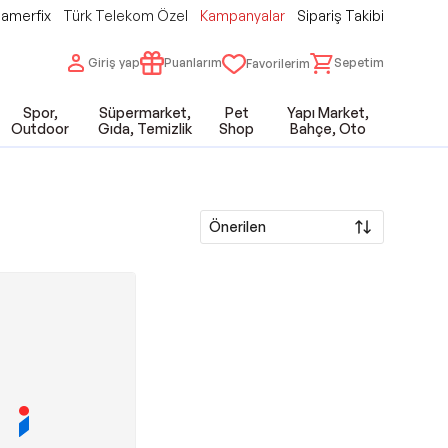
amerfix
Türk Telekom Özel
Kampanyalar
Sipariş Takibi
Giriş yap
Puanlarım
Sepetim
Favorilerim
Spor,
Süpermarket,
Pet
Yapı Market,
Outdoor
Gıda, Temizlik
Shop
Bahçe, Oto
Önerilen