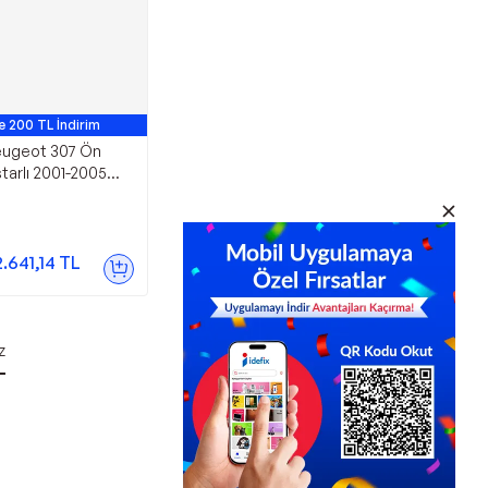
e 200 TL İndirim
ugeot 307 Ön
arlı 2001-2005
2.641,14
TL
z