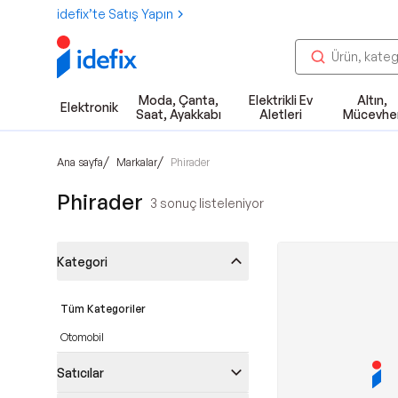
idefix’te Satış Yapın
Moda, Çanta,
Elektrikli Ev
Altın,
Elektronik
Saat, Ayakkabı
Aletleri
Mücevhe
/
/
Ana sayfa
Markalar
Phirader
Phirader
3
sonuç listeleniyor
Kategori
Tüm Kategoriler
Otomobil
Satıcılar