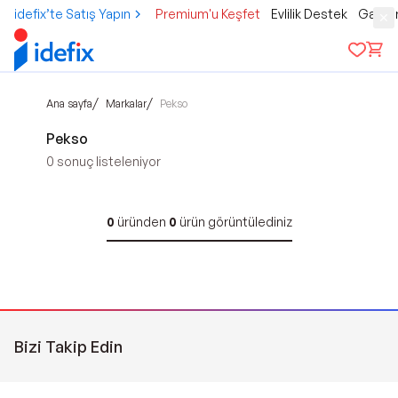
idefix’te Satış Yapın
Premium'u Keşfet
Evlilik Destek
Gamer
/
/
Ana sayfa
Markalar
Pekso
Pekso
0
sonuç listeleniyor
0
üründen
0
ürün görüntülediniz
Bizi Takip Edin