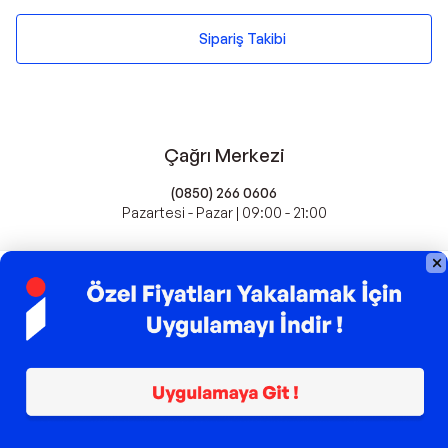
Sipariş Takibi
Çağrı Merkezi
(0850) 266 0606
Pazartesi - Pazar | 09:00 - 21:00
idefix'te Satış Yapın
Popüler Markalar
Farmasi
Xiaomi
Fissler
Kawai
Hankook
Lavazza
Fashcolle
Pro Plan