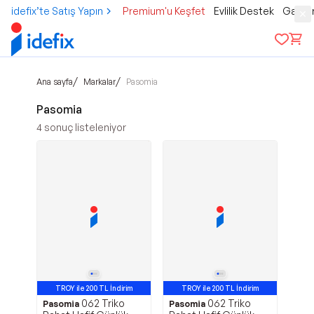
idefix’te Satış Yapın
Premium'u Keşfet
Evlilik Destek
Gamer
/
/
Ana sayfa
Markalar
Pasomia
Pasomia
4
sonuç listeleniyor
TROY ile 200 TL İndirim
TROY ile 200 TL İndirim
062 Triko
062 Triko
Pasomia
Pasomia