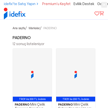
idefix’te Satış Yapın
Premium'u Keşfet
Evlilik Destek
Gamer
/
/
Ana sayfa
Markalar
PADERNO
PADERNO
12
sonuç listeleniyor
TROY ile 200 TL İndirim
TROY ile 200 TL İndirim
Mini Çelik
Mini Çelik
PADERNO
PADERNO