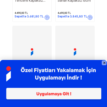
Tencere Kapaksız
Sahan Kapaksız 16cm
10cm
4.490,00
TL
4.690,00
TL
Sepette
3.681,80
TL
Sepette
3.845,80
TL
TROY ile 200 TL İndirim
TROY ile 200 TL İndirim
Mini Bakır
Kapaklı
PADERNO
PADERNO
Sahan 16cm
Tencere Cm 20 H 10
5.490,00
TL
15.090,00
TL
Sepette
4.501,80
TL
Sepette
12.373,80
TL