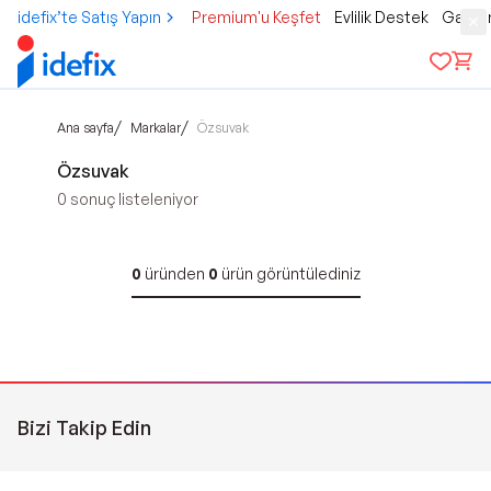
idefix’te Satış Yapın
Premium'u Keşfet
Evlilik Destek
Gamer
/
/
Ana sayfa
Markalar
Özsuvak
Özsuvak
0
sonuç listeleniyor
0
üründen
0
ürün görüntülediniz
Bizi Takip Edin