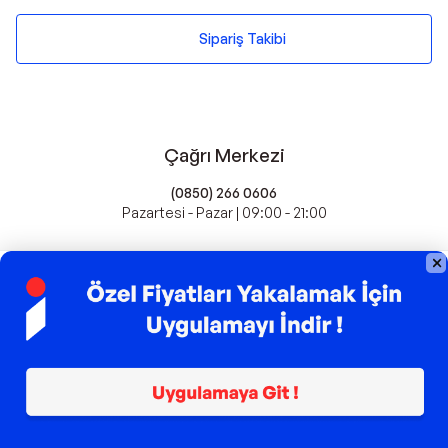
Sipariş Takibi
Çağrı Merkezi
(0850) 266 0606
Pazartesi - Pazar | 09:00 - 21:00
idefix'te Satış Yapın
Popüler Markalar
Farmasi
Xiaomi
Fissler
Kawai
Hankook
Lavazza
Fashcolle
Pro Plan