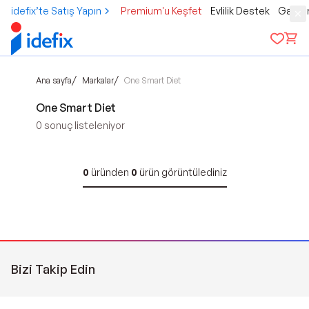
idefix’te Satış Yapın
Premium'u Keşfet
Evlilik Destek
Gamer
/
/
Ana sayfa
Markalar
One Smart Diet
One Smart Diet
0
sonuç listeleniyor
0
üründen
0
ürün görüntülediniz
Bizi Takip Edin