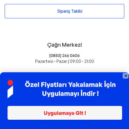
Sipariş Takibi
Çağrı Merkezi
(0850) 266 0606
Pazartesi - Pazar | 09:00 - 21:00
idefix'te Satış Yapın
Popüler Markalar
Farmasi
Xiaomi
Fissler
Kawai
Hankook
Lavazza
Fashcolle
Pro Plan