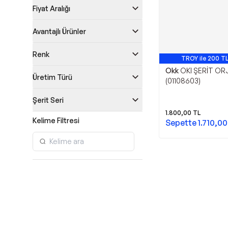
Fiyat Aralığı
Avantajlı Ürünler
Renk
TROY ile 200 TL
Okk
OKI ŞERİT ORJ
Üretim Türü
(01108603)
Şerit Seri
1.800,00
TL
Kelime Filtresi
Sepette
1.710,00