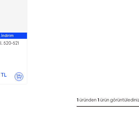
 İndirim
. 520-521
TL
1
üründen
1
ürün görüntüledini