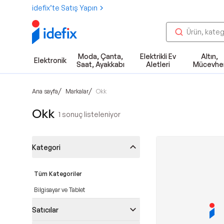
idefix’te Satış Yapın
Moda, Çanta,
Elektrikli Ev
Altın,
Elektronik
Saat, Ayakkabı
Aletleri
Mücevhe
/
/
Ana sayfa
Markalar
Okk
Okk
1
sonuç listeleniyor
Kategori
Tüm Kategoriler
Bilgisayar ve Tablet
Satıcılar