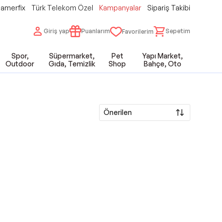
amerfix
Türk Telekom Özel
Kampanyalar
Sipariş Takibi
Giriş yap
Puanlarım
Sepetim
Favorilerim
Spor,
Süpermarket,
Pet
Yapı Market,
Outdoor
Gıda, Temizlik
Shop
Bahçe, Oto
Önerilen