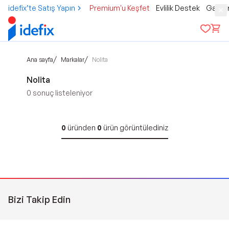
idefix’te Satış Yapın
Premium'u Keşfet
Evlilik Destek
Gamer
/
/
Ana sayfa
Markalar
Nolita
Nolita
0
sonuç listeleniyor
0
üründen
0
ürün görüntülediniz
Bizi Takip Edin