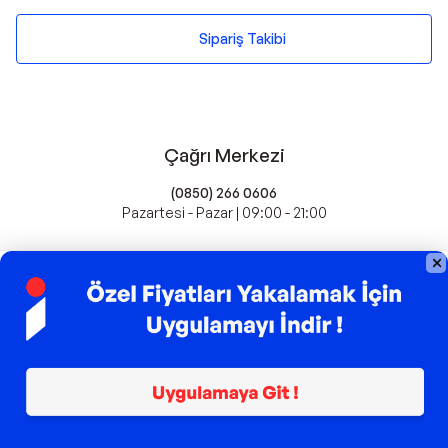
Sipariş Takibi
Çağrı Merkezi
(0850) 266 0606
Pazartesi - Pazar | 09:00 - 21:00
idefix'te Satış Yapın
Popüler Markalar
Farmasi
Xiaomi
Fissler
Kawai
Hankook
Lavazza
Fashcolle
Pro Plan