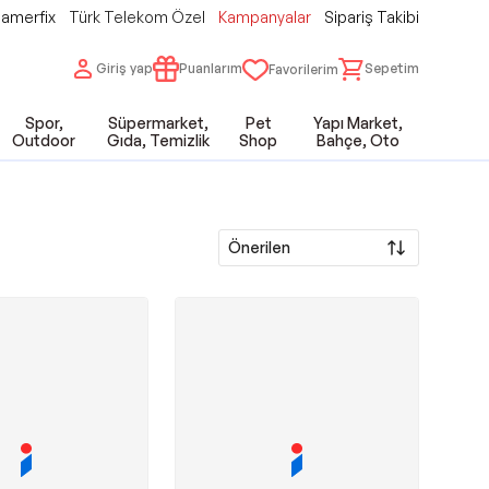
amerfix
Türk Telekom Özel
Kampanyalar
Sipariş Takibi
Giriş yap
Puanlarım
Sepetim
Favorilerim
Spor,
Süpermarket,
Pet
Yapı Market,
Outdoor
Gıda, Temizlik
Shop
Bahçe, Oto
Önerilen