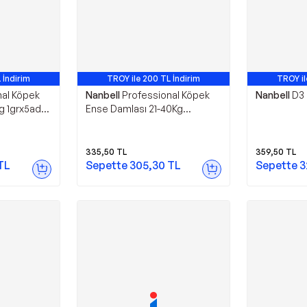
 İndirim
TROY ile 200 TL İndirim
TROY il
nal Köpek
Nanbell
Professional Köpek
Nanbell
D3 
g 1grx5adet
Ense Damlası 21-40Kg
3grx5adet 1 KUTU
335,50
TL
359,50
TL
TL
Sepette
305,30
TL
Sepette
3