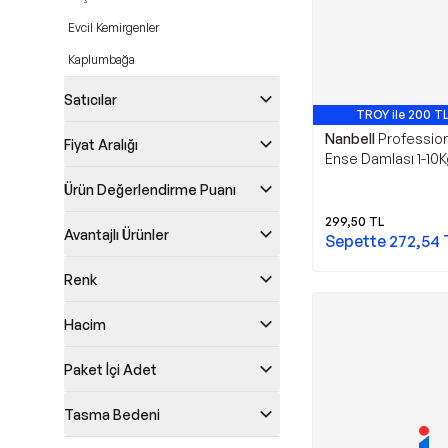
Evcil Kemirgenler
Kaplumbağa
Satıcılar
TROY ile 200 TL
Nanbell
Professio
Fiyat Aralığı
Ense Damlası 1-10K
1 KUTU
Ürün Değerlendirme Puanı
299,50
TL
Avantajlı Ürünler
Sepette
272,54
Renk
Hacim
Paket İçi Adet
Tasma Bedeni