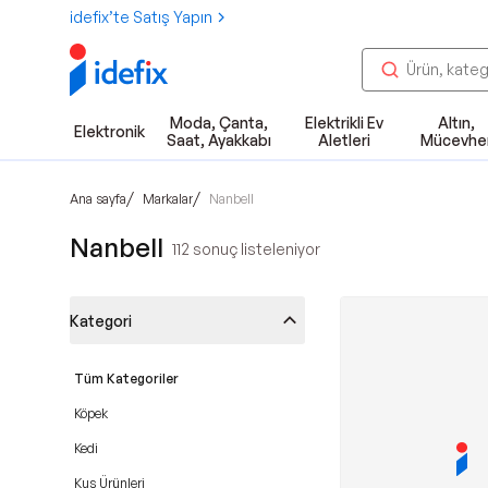
idefix’te Satış Yapın
Moda, Çanta,
Elektrikli Ev
Altın,
Elektronik
Saat, Ayakkabı
Aletleri
Mücevhe
/
/
Ana sayfa
Markalar
Nanbell
Nanbell
112
sonuç listeleniyor
Kategori
Tüm Kategoriler
Köpek
Kedi
Kuş Ürünleri