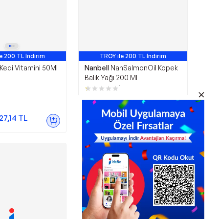
e 200 TL İndirim
TROY ile 200 TL İndirim
Kedi Vitamini 50Ml
Nanbell
NanSalmonOil Köpek
Balık Yağı 200 Ml
1
401,50
TL
27,14
TL
Sepette
365,36
TL