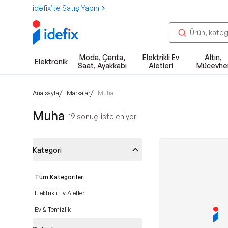
idefix’te Satış Yapın
Moda, Çanta,
Elektrikli Ev
Altın,
Elektronik
Saat, Ayakkabı
Aletleri
Mücevhe
/
/
Ana sayfa
Markalar
Muha
Muha
19
sonuç listeleniyor
Kategori
Tüm Kategoriler
Elektrikli Ev Aletleri
Ev & Temizlik