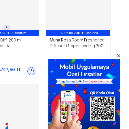
e 200 TL İndirim
TROY ile 200 TL İndirim
Diff. 200 ml
Muha
Rosa Room Freshener
quiriz
Diffuser Grapes and Fig 200
ml
5.275,00
TL
.747,50
TL
Sepette
4.747,50
TL