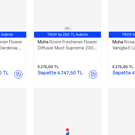
 İndirim
TROY ile 200 TL İndirim
TROY il
ner Flower
Muha
Room Freshener Flower
Muha
Rosa 
 Gardenia
Diffuser Must Supreme 200
Vaniglia E Li
ml
5.275,00
TL
5.275,00
TL
0
TL
Sepette
4.747,50
TL
Sepette
4