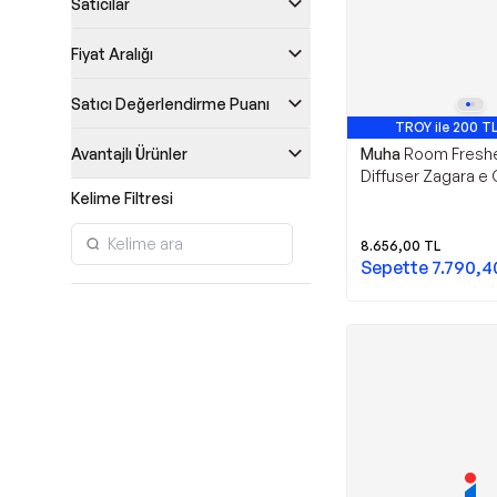
Satıcılar
Fiyat Aralığı
Satıcı Değerlendirme Puanı
TROY ile 200 TL
Avantajlı Ürünler
Muha
Room Freshe
Diffuser Zagara e
Kelime Filtresi
500 ml
8.656,00
TL
Sepette
7.790,4