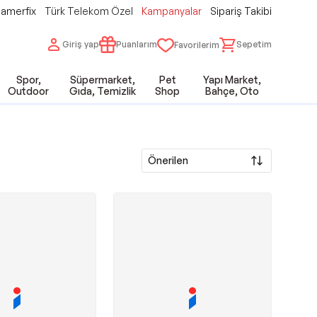
amerfix
Türk Telekom Özel
Kampanyalar
Sipariş Takibi
Giriş yap
Puanlarım
Sepetim
Favorilerim
Spor,
Süpermarket,
Pet
Yapı Market,
Outdoor
Gıda, Temizlik
Shop
Bahçe, Oto
Önerilen