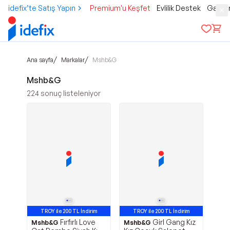
idefix’te Satış Yapın
Premium'u Keşfet
Evlilik Destek
Gamer
/
/
Ana sayfa
Markalar
Mshb&G
Mshb&G
224
sonuç listeleniyor
TROY ile 200 TL İndirim
TROY ile 200 TL İndirim
Fırfırlı Love
Girl Gang Kız
Mshb&G
Mshb&G