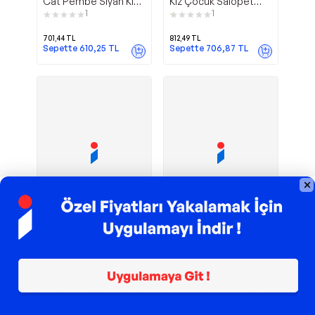
Cat Pembe Siyah Kız
Kız Çocuk Salopet
Çocuk Yazlık T-shirt
Tulum
1
1
Tayt Takım
701,44
TL
812,49
TL
Sepette
610,25
TL
Sepette
706,87
TL
TROY ile 200 TL İndirim
TROY ile 200 TL İndirim
Rock Life Kız
Kamuflaj
Mshb&G
Mshb&G
Çocuk Crop T-shirt
Kaplan Erkek Çocuk
Tayt Takım
Uzun Kollu T-shirt
Pantolon Takım
999,99
TL
1.374,99
TL
Sepette
869,99
TL
Sepette
1.196,24
TL