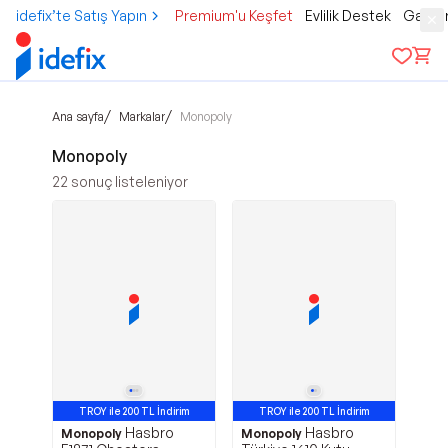
idefix’te Satış Yapın
Premium'u Keşfet
Evlilik Destek
Gamer
/
/
Ana sayfa
Markalar
Monopoly
Monopoly
22
sonuç listeleniyor
TROY ile 200 TL İndirim
TROY ile 200 TL İndirim
Hasbro
Hasbro
Monopoly
Monopoly