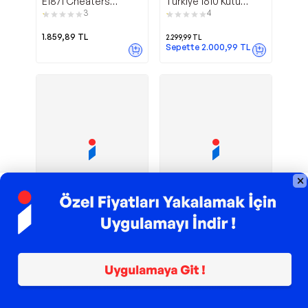
E1871 Cheaters
Türkiye 1610 Kutu
Edition Kutu Oyunu
Oyunu
3
4
1.859,89
TL
2.299,99
TL
Sepette
2.000,99
TL
TROY ile 200 TL İndirim
TROY ile 200 TL İndirim
Hasbro
Pokemon
Monopoly
Monopoly
E8978 Ödüllü
G0716
Bankacılık Kutu Oyunu
6
1
3.300,00
TL
1.803,92
TL
Sepette
2.310,00
TL
Sepette
1.569,41
TL