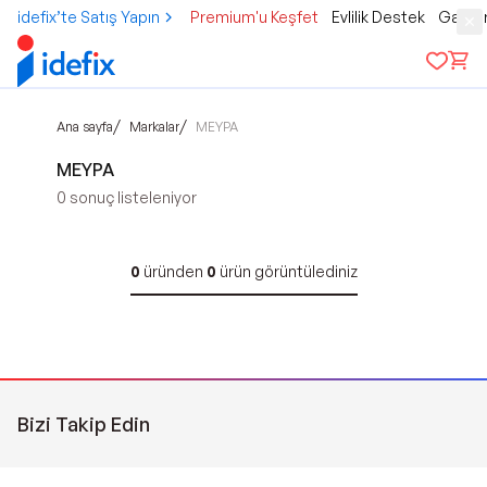
idefix’te Satış Yapın
Premium'u Keşfet
Evlilik Destek
Gamer
/
/
Ana sayfa
Markalar
MEYPA
MEYPA
0
sonuç listeleniyor
0
üründen
0
ürün görüntülediniz
Bizi Takip Edin