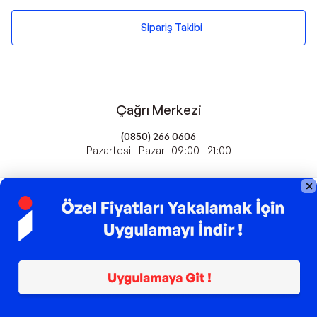
Sipariş Takibi
Çağrı Merkezi
(0850) 266 0606
Pazartesi - Pazar | 09:00 - 21:00
idefix'te Satış Yapın
Popüler Markalar
Farmasi
Xiaomi
Fissler
Kawai
Hankook
Lavazza
Fashcolle
Pro Plan