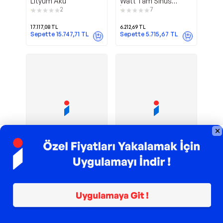
Lityum Akü
Watt Tam Sinüs
İnverter
2
7
17.117,08
TL
6.212,69
TL
Sepette
15.747,71
TL
Sepette
5.715,67
TL
Sponsorlu
TROY ile 200 TL İndirim
TROY ile 200 TL İndirim
600 Watt
AC-DC Akü
Mexxsun
Mexxsun
Tam Sinüs İnverter
Şarj Cihazı 12V-20A
1
4.100,47
TL
3.192,11
TL
Sepette
3.772,43
TL
Sepette
3.032,50
TL