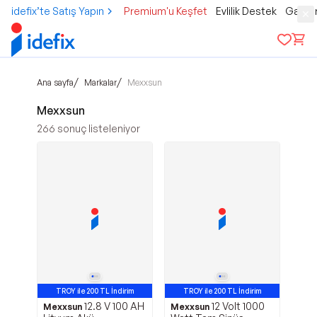
idefix’te Satış Yapın
Premium'u Keşfet
Evlilik Destek
Gamer
/
/
Ana sayfa
Markalar
Mexxsun
Mexxsun
266
sonuç listeleniyor
TROY ile 200 TL İndirim
TROY ile 200 TL İndirim
12.8 V 100 AH
12 Volt 1000
Mexxsun
Mexxsun