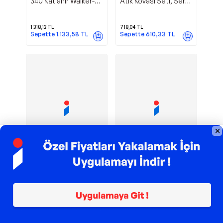
340 Katlanır Walker-
Atık Kovası Seti, Sert
Yürüteç
Plastik, Güvenli ve
Dayanıklı, 5'li Paket
1.318,12
TL
718,04
TL
Sepette
1.133,58
TL
Sepette
610,33
TL
TROY ile 200 TL İndirim
TROY ile 200 TL İndirim
Loco Pr-
Tıbbi Atık
Medikazon
Medikazon
670 Katlanır Tekerlekli
Kovası 10 Lt Turuncu /
Komot-Tuvalet
Pedallı
3.160,19
TL
612,28
TL
Sepette
2.717,76
TL
Sepette
520,44
TL