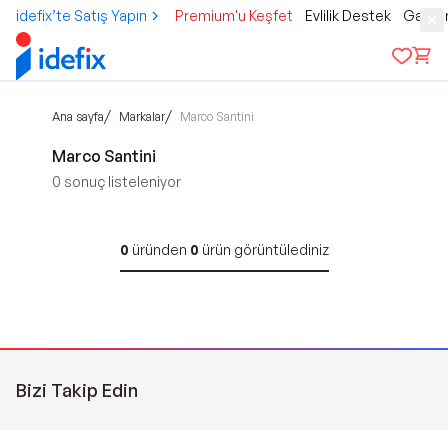
idefix’te Satış Yapın
Premium'u Keşfet
Evlilik Destek
Gamer
/
/
Ana sayfa
Markalar
Marco Santini
Marco Santini
0
sonuç listeleniyor
0
üründen
0
ürün görüntülediniz
Bizi Takip Edin