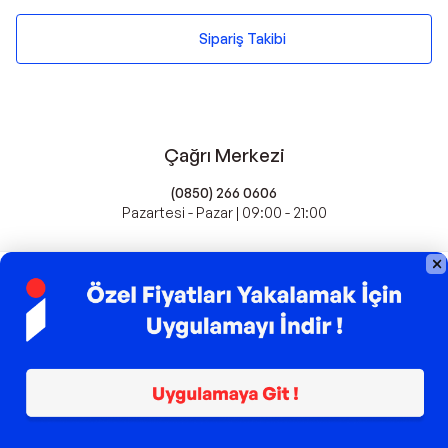
Sipariş Takibi
Çağrı Merkezi
(0850) 266 0606
Pazartesi - Pazar | 09:00 - 21:00
idefix'te Satış Yapın
Popüler Markalar
Farmasi
Xiaomi
Fissler
Kawai
Hankook
Lavazza
Fashcolle
Pro Plan