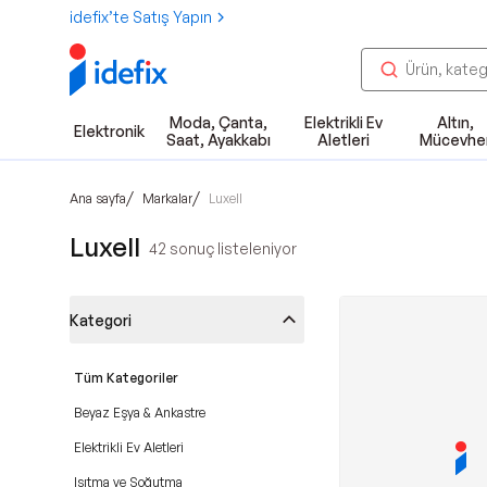
idefix’te Satış Yapın
Moda, Çanta,
Elektrikli Ev
Altın,
Elektronik
Saat, Ayakkabı
Aletleri
Mücevhe
/
/
Ana sayfa
Markalar
Luxell
Luxell
42
sonuç listeleniyor
Kategori
Tüm Kategoriler
Beyaz Eşya & Ankastre
Elektrikli Ev Aletleri
Isıtma ve Soğutma