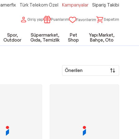
amerfix
Türk Telekom Özel
Kampanyalar
Sipariş Takibi
Giriş yap
Puanlarım
Sepetim
Favorilerim
Spor,
Süpermarket,
Pet
Yapı Market,
Outdoor
Gıda, Temizlik
Shop
Bahçe, Oto
Önerilen