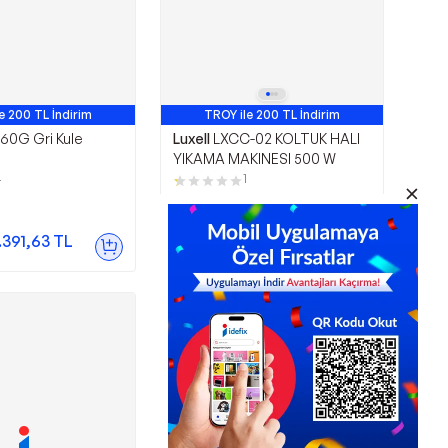
e 200 TL İndirim
TROY ile 200 TL İndirim
60G Gri Kule
Luxell
LXCC-02 KOLTUK HALI
YIKAMA MAKINESI 500 W
4
1
4.850,00
TL
.391,63
TL
Sepette
4.268,00
TL