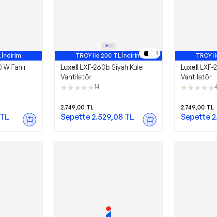
1
 İndirim
TROY ile 200 TL İndirim
TROY il
 W Fanlı
Luxell
LXF-260b Siyah Kule
Luxell
LXF-2
Vantilatör
Vantilatör
14
2.749,00
TL
2.749,00
TL
TL
Sepette
2.529,08
TL
Sepette
2