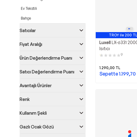
Ev Tekstili
Bahçe
Satıcılar
TROY ile 200 TL
Luxell
LX-6331 2000
Fiyat Aralığı
Isıtıcı
9
Ürün Değerlendirme Puanı
1.290,00
TL
Satıcı Değerlendirme Puanı
Sepette
1.199,70
Avantajlı Ürünler
Renk
Kullanım Şekli
Gazlı Ocak Gözü