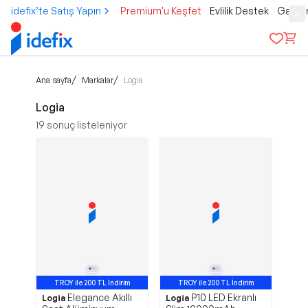
idefix’te Satış Yapın
Premium'u Keşfet
Evlilik Destek
Gamer
/
/
Ana sayfa
Markalar
Logia
Logia
19
sonuç listeleniyor
TROY ile 200 TL İndirim
TROY ile 200 TL İndirim
Elegance Akıllı
P10 LED Ekranlı
Logia
Logia