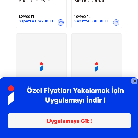
Saat Alüminyum
Slim 10000mAh
Gümüş
Powerbank Taşınabilir
Şarj Cihazı Siyah
1.999,00
TL
1.099,00
TL
Sepette
1.799,10
TL
Sepette
1.011,08
TL
TROY ile 200 TL İndirim
TROY ile 200 TL İndirim
Ultra Thin Edge
Tech 8
Logia
Logia
48mm Çelik Kasa
Alüminyum Kasa Spor
Metal Kordon Akıllı
Silikon Kordon Akıllı
Saat
Saat Siyah
2.249,90
TL
1.199,00
TL
Sepette
2.024,91
TL
Sepette
1.079,10
TL