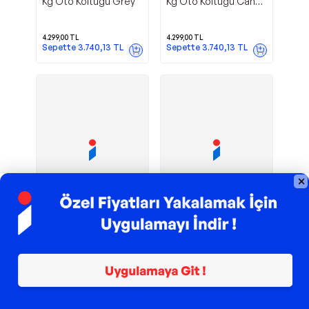
Kg Oto Koltuğu Grey
Kg Oto Koltuğu Candy
Pink
4.299,00
TL
4.299,00
TL
Sepette
3.740,13
TL
Sepette
3.740,13
TL
TROY ile 200 TL İndirim
TROY ile 200 TL İndirim
Oyuncaklı Ana
Sander 0-36
Lionelo
Lionelo
Kucağı
Kg 180° Dönebilen
Isofixli Oto Koltuğu
Black
2.999,00
TL
9.990,00
TL
Sepette
2.609,13
TL
Sepette
8.691,30
TL