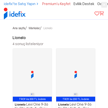
idefix’te Satış Yapın
Premium'u Keşfet
Evlilik Destek
Gamer
/
/
Ana sayfa
Markalar
Lionelo
Lionelo
4
sonuç listeleniyor
TROY ile 200 TL İndirim
TROY ile 200 TL İndirim
Levi One 9-36
Levi One 9-36
Lionelo
Lionelo