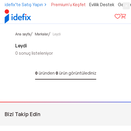
idefix’te Satış Yapın
Premium'u Keşfet
Evlilik Destek
Gamer
/
/
Ana sayfa
Markalar
Leydi
Leydi
0
sonuç listeleniyor
0
üründen
0
ürün görüntülediniz
Bizi Takip Edin