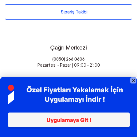
Sipariş Takibi
Çağrı Merkezi
(0850) 266 0606
Pazartesi - Pazar | 09:00 - 21:00
idefix'te Satış Yapın
Popüler Markalar
Farmasi
Xiaomi
Fissler
Kawai
Hankook
Lavazza
Fashcolle
Pro Plan