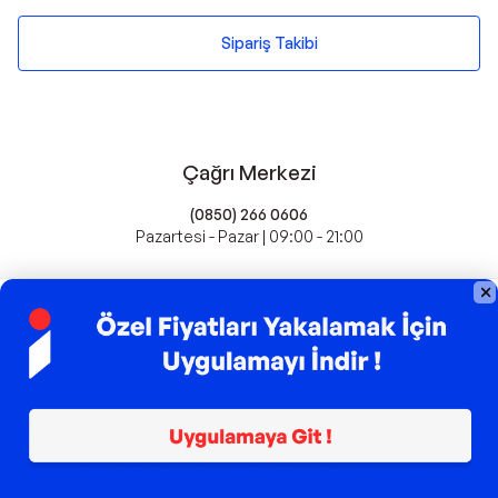
Sipariş Takibi
Çağrı Merkezi
(0850) 266 0606
Pazartesi - Pazar | 09:00 - 21:00
idefix'te Satış Yapın
Popüler Markalar
Farmasi
Xiaomi
Fissler
Kawai
Hankook
Lavazza
Fashcolle
Pro Plan