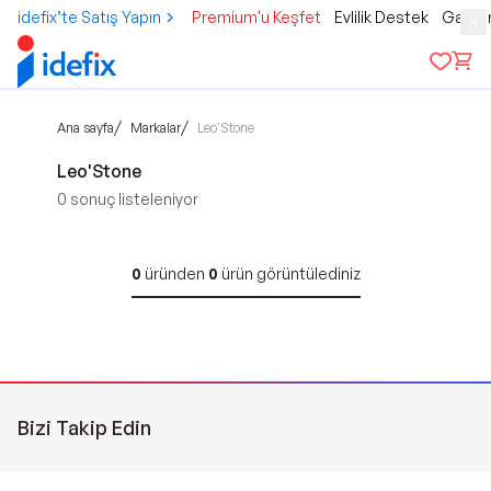
idefix’te Satış Yapın
Premium'u Keşfet
Evlilik Destek
Gamer
/
/
Ana sayfa
Markalar
Leo'Stone
Leo'Stone
0
sonuç listeleniyor
0
üründen
0
ürün görüntülediniz
Bizi Takip Edin