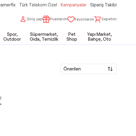
amerfix
Türk Telekom Özel
Kampanyalar
Sipariş Takibi
Giriş yap
Puanlarım
Sepetim
Favorilerim
Spor,
Süpermarket,
Pet
Yapı Market,
Outdoor
Gıda, Temizlik
Shop
Bahçe, Oto
Önerilen
z