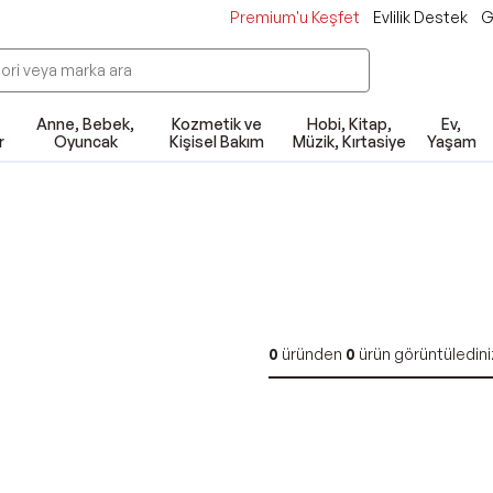
Premium'u Keşfet
Evlilik Destek
G
Anne, Bebek,
Kozmetik ve
Hobi, Kitap,
Ev,
r
Oyuncak
Kişisel Bakım
Müzik, Kırtasiye
Yaşam
0
üründen
0
ürün görüntüledini