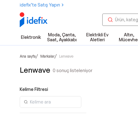
idefix’te Satış Yapın
Moda, Çanta,
Elektrikli Ev
Altın,
Elektronik
Saat, Ayakkabı
Aletleri
Mücevhe
/
/
Ana sayfa
Markalar
Lenwave
Lenwave
0
sonuç listeleniyor
Kelime Filtresi