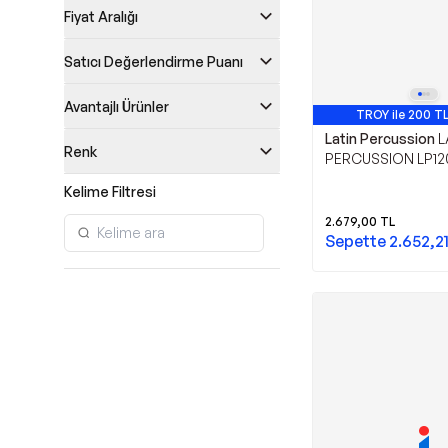
Fiyat Aralığı
Satıcı Değerlendirme Puanı
Avantajlı Ürünler
TROY ile 200 TL
Latin Percussion
L
Renk
PERCUSSION LP120
Piccolo Jam Block
Kelime Filtresi
2.679,00
TL
Sepette
2.652,2