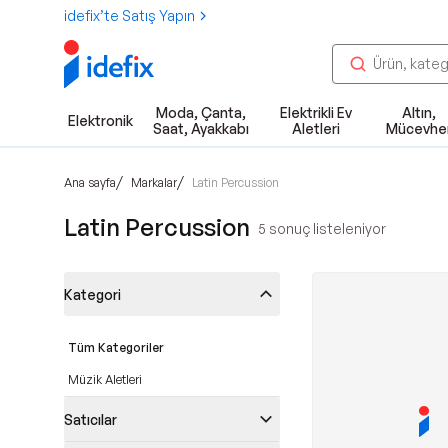
idefix’te Satış Yapın
Moda, Çanta,
Elektrikli Ev
Altın,
Elektronik
Saat, Ayakkabı
Aletleri
Mücevhe
/
/
Ana sayfa
Markalar
Latin Percussion
Latin Percussion
5
sonuç listeleniyor
Kategori
Tüm Kategoriler
Müzik Aletleri
Satıcılar