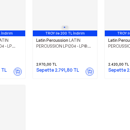
 İndirim
TROY ile 200 TL İndirim
TROY il
ATIN
Latin Percussion
LATIN
Latin Perc
4 - LP
PERCUSSION LP1204 - LP®
PERCUSSIO
Piccolo Jam Block
Serisi 10" S
2.970,00
TL
2.420,00
TL
1
TL
Sepette
2.791,80
TL
Sepette
2