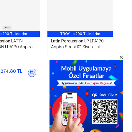
e 200 TL İndirim
TROY ile 200 TL İndirim
ussion
LATIN
Latin Percussion
LP LPA190
N LPA190 Aspire
Aspire Serisi 10" Siyah Tef
iyah Tef
2.346,00
TL
.274,80
TL
Sepette
2.139,08
TL