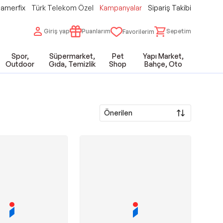
amerfix
Türk Telekom Özel
Kampanyalar
Sipariş Takibi
Giriş yap
Puanlarım
Sepetim
Favorilerim
Spor,
Süpermarket,
Pet
Yapı Market,
Outdoor
Gıda, Temizlik
Shop
Bahçe, Oto
Önerilen