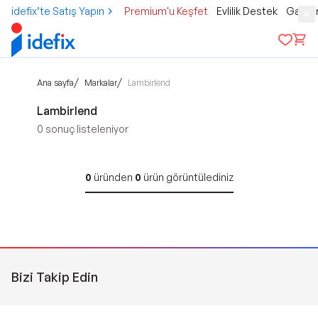
idefix’te Satış Yapın
Premium'u Keşfet
Evlilik Destek
Gamer
/
/
Ana sayfa
Markalar
Lambirlend
Lambirlend
0
sonuç listeleniyor
0
üründen
0
ürün görüntülediniz
Bizi Takip Edin