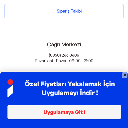
Sipariş Takibi
Çağrı Merkezi
(0850) 266 0606
Pazartesi - Pazar | 09:00 - 21:00
idefix'te Satış Yapın
Popüler Markalar
Farmasi
Xiaomi
Fissler
Kawai
Hankook
Lavazza
Fashcolle
Pro Plan