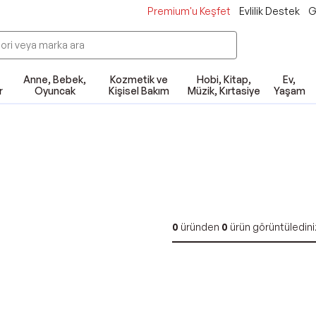
Premium'u Keşfet
Evlilik Destek
G
Anne, Bebek,
Kozmetik ve
Hobi, Kitap,
Ev,
r
Oyuncak
Kişisel Bakım
Müzik, Kırtasiye
Yaşam
0
üründen
0
ürün görüntüledini