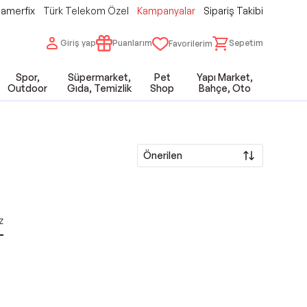
amerfix
Türk Telekom Özel
Kampanyalar
Sipariş Takibi
Giriş yap
Puanlarım
Sepetim
Favorilerim
Spor,
Süpermarket,
Pet
Yapı Market,
Outdoor
Gıda, Temizlik
Shop
Bahçe, Oto
Önerilen
z