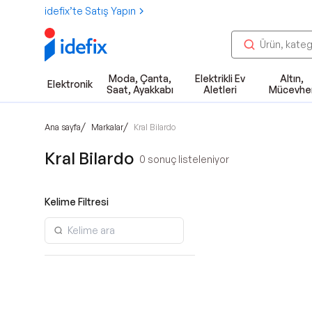
idefix’te Satış Yapın
Moda, Çanta,
Elektrikli Ev
Altın,
Elektronik
Saat, Ayakkabı
Aletleri
Mücevhe
/
/
Ana sayfa
Markalar
Kral Bilardo
Kral Bilardo
0
sonuç listeleniyor
Kelime Filtresi