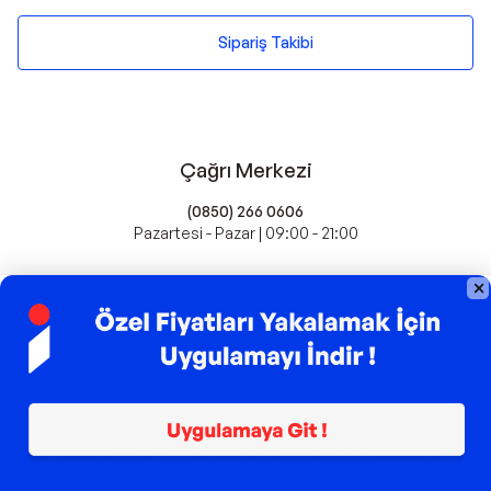
Sipariş Takibi
Çağrı Merkezi
(0850) 266 0606
Pazartesi - Pazar | 09:00 - 21:00
idefix'te Satış Yapın
Popüler Markalar
Farmasi
Xiaomi
Fissler
Kawai
Hankook
Lavazza
Fashcolle
Pro Plan