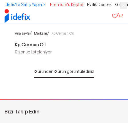
idefix’te Satış Yapın
Premium'u Keşfet
Evlilik Destek
Gamer
/
/
Ana sayfa
Markalar
Kp Cerman Oil
Kp Cerman Oil
0
sonuç listeleniyor
0
üründen
0
ürün görüntülediniz
Bizi Takip Edin