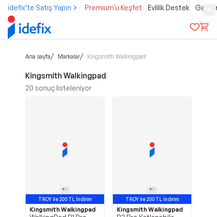
idefix’te Satış Yapın
Premium'u Keşfet
Evlilik Destek
Gamer
/
/
Ana sayfa
Markalar
Kingsmith Walkingpad
Kingsmith Walkingpad
20
sonuç listeleniyor
TROY ile 200 TL İndirim
TROY ile 200 TL İndirim
Kingsmith Walkingpad
Avantajlı Ürün
Kingsmith Walkingpad
Avantajlı Ürün