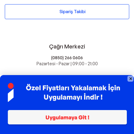
Sipariş Takibi
Çağrı Merkezi
(0850) 266 0606
Pazartesi - Pazar | 09:00 - 21:00
idefix'te Satış Yapın
Popüler Markalar
Farmasi
Xiaomi
Fissler
Kawai
Hankook
Lavazza
Fashcolle
Pro Plan