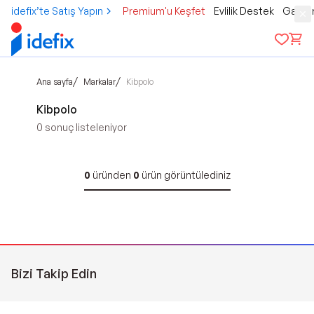
idefix’te Satış Yapın
Premium'u Keşfet
Evlilik Destek
Gamer
/
/
Ana sayfa
Markalar
Kibpolo
Kibpolo
0
sonuç listeleniyor
0
üründen
0
ürün görüntülediniz
Bizi Takip Edin