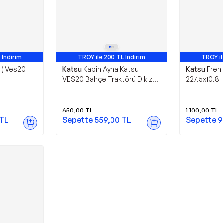
 İndirim
TROY ile 200 TL İndirim
TROY il
i ( Ves20
Katsu
Kabin Ayna Katsu
Katsu
Fren 
)
VES20 Bahçe Traktörü Dikiz
227.5x10.8
Aynası
650,00
TL
1.100,00
TL
TL
Sepette
559,00
TL
Sepette
9