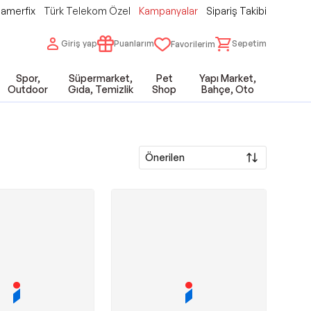
amerfix
Türk Telekom Özel
Kampanyalar
Sipariş Takibi
Giriş yap
Puanlarım
Sepetim
Favorilerim
Spor,
Süpermarket,
Pet
Yapı Market,
Outdoor
Gıda, Temizlik
Shop
Bahçe, Oto
Önerilen