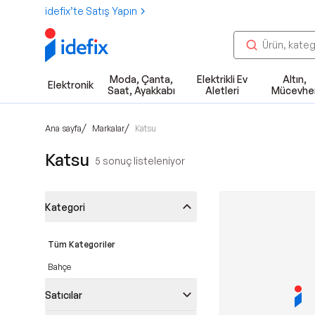
idefix’te Satış Yapın
Moda, Çanta,
Elektrikli Ev
Altın,
Elektronik
Saat, Ayakkabı
Aletleri
Mücevhe
/
/
Ana sayfa
Markalar
Katsu
Katsu
5
sonuç listeleniyor
Kategori
Tüm Kategoriler
Bahçe
Satıcılar