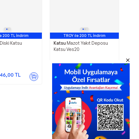
e 200 TL İndirim
TROY ile 200 TL İndirim
Diski Katsu
Katsu
Mazot Yakıt Deposu
Katsu Ves20
4.250,00
TL
46,00
TL
Sepette
3.655,00
TL