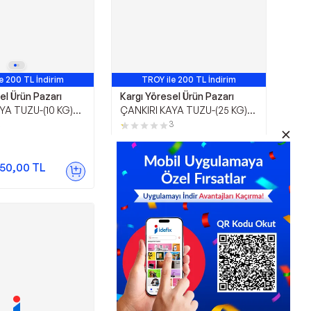
e 200 TL İndirim
TROY ile 200 TL İndirim
el Ürün Pazarı
Kargı Yöresel Ürün Pazarı
YA TUZU-(10 KG)
ÇANKIRI KAYA TUZU-(25 KG)
K KATKISIZ VE
DEĞİRMENLİK KATKISIZ VE
2
3
 KRİSTAL TUZ
DOĞAL İRİ KRİSTAL TUZ
950,00
TL
50,00
TL
Sepette
855,00
TL