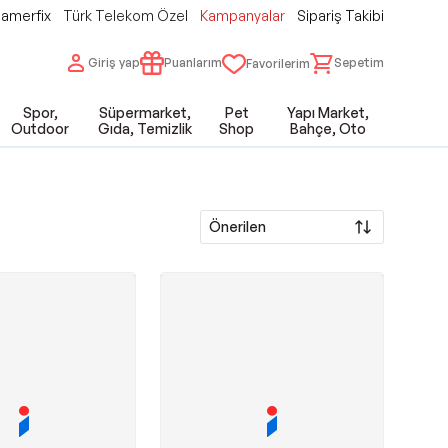
amerfix
Türk Telekom Özel
Kampanyalar
Sipariş Takibi
Giriş yap
Puanlarım
Sepetim
Favorilerim
Spor,
Süpermarket,
Pet
Yapı Market,
Outdoor
Gıda, Temizlik
Shop
Bahçe, Oto
Önerilen