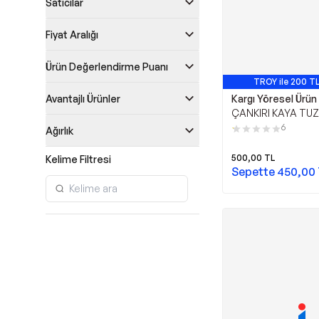
Satıcılar
Fiyat Aralığı
Ürün Değerlendirme Puanı
TROY ile 200 TL
Avantajlı Ürünler
Kargı Yöresel Ürün
ÇANKIRI KAYA TUZU
İNCE ÖĞÜTÜLMÜŞ 
6
Ağırlık
VE DOĞAL KRİSTA
500,00
TL
Kelime Filtresi
Sepette
450,00