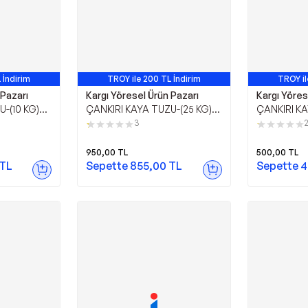
 İndirim
TROY ile 200 TL İndirim
TROY il
 Pazarı
Kargı Yöresel Ürün Pazarı
Kargı Yöres
-(10 KG)
ÇANKIRI KAYA TUZU-(25 KG)
ÇANKIRI KA
KATKISIZ
İNCE ÖĞÜTÜLMÜŞ KATKISIZ
DEĞİRMENLİ
3
L TUZ
VE DOĞAL KRİSTAL TUZ
DOĞAL İRİ
950,00
TL
500,00
TL
TL
Sepette
855,00
TL
Sepette
4