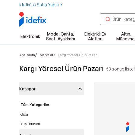
idefix’te Satış Yapın
Moda, Çanta,
Elektrikli Ev
Altın,
Elektronik
Saat, Ayakkabı
Aletleri
Mücevhe
/
/
Ana sayfa
Markalar
Kargı Yöresel Ürün Pazarı
Kargı Yöresel Ürün Pazarı
53
sonuç listel
Kategori
Tüm Kategoriler
Gıda
Kuş Ürünleri