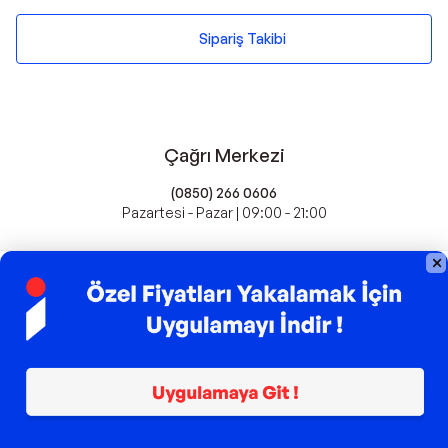
Sipariş Takibi
Çağrı Merkezi
(0850) 266 0606
Pazartesi - Pazar | 09:00 - 21:00
idefix'te Satış Yapın
Popüler Markalar
Farmasi
Xiaomi
Fissler
Kawai
Hankook
Lavazza
Fashcolle
Pro Plan