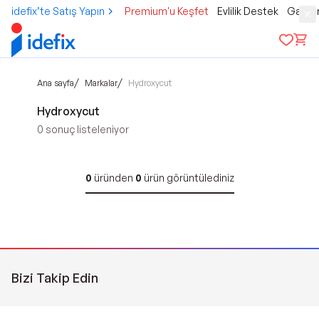
idefix’te Satış Yapın
Premium'u Keşfet
Evlilik Destek
Gamer
/
/
Ana sayfa
Markalar
Hydroxycut
Hydroxycut
0
sonuç listeleniyor
0
üründen
0
ürün görüntülediniz
Bizi Takip Edin