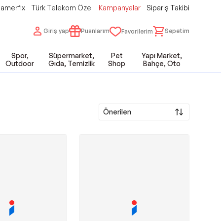
amerfix
Türk Telekom Özel
Kampanyalar
Sipariş Takibi
Giriş yap
Puanlarım
Sepetim
Favorilerim
Spor,
Süpermarket,
Pet
Yapı Market,
Outdoor
Gıda, Temizlik
Shop
Bahçe, Oto
Önerilen