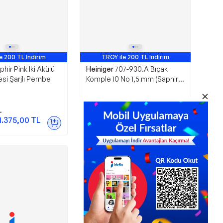
e 200 TL İndirim
TROY ile 200 TL İndirim
phir Pink Iki Akülü
Heiniger
707-930.A Bıçak
si Şarjlı Pembe
Komple 10 No 1,5 mm (Saphir
ile uyumlu)
L
3.678,02
TL
1.375,00
TL
Sepette
3.494,12
TL