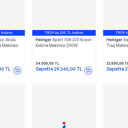
 İndirim
TROY ile 200 TL İndirim
TROY il
sic Akülü
Heiniger
Xpert 708-220 Koyun
Heiniger
Sa
a Makinası
Kırkma Makinesı 200W
Traş Makine
34.000,00
TL
22.500,00
T
00
TL
Sepette
29.240,00
TL
Sepette
2