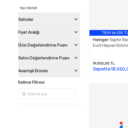
Yapı Market
Satıcılar
Fiyat Aralığı
TROY ile 200 TL
Heiniger
Saphır Ba
Ürün Değerlendirme Puanı
Evcil Hayvan Kırkm
Satıcı Değerlendirme Puanı
19.000,00
TL
Sepette
18.050,
Avantajlı Ürünler
Kelime Filtresi