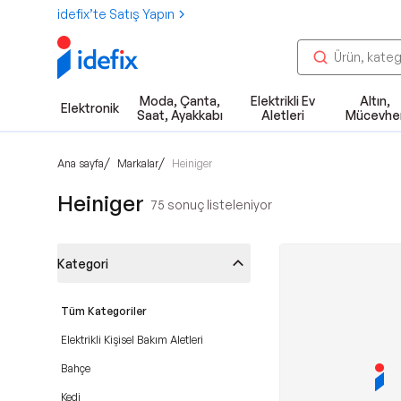
idefix’te Satış Yapın
Moda, Çanta,
Elektrikli Ev
Altın,
Elektronik
Saat, Ayakkabı
Aletleri
Mücevhe
/
/
Ana sayfa
Markalar
Heiniger
Heiniger
75
sonuç listeleniyor
Kategori
Tüm Kategoriler
Elektrikli Kişisel Bakım Aletleri
Bahçe
Kedi