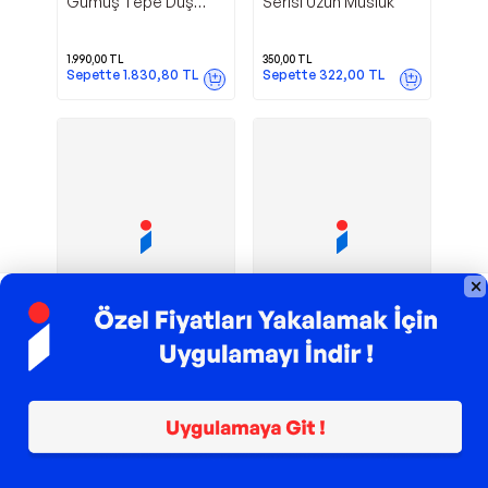
Gümüş Tepe Duş
Serisi Uzun Musluk
Seti
1.990,00
TL
350,00
TL
Sepette
1.830,80
TL
Sepette
322,00
TL
TROY ile 200 TL İndirim
TROY ile 200 TL İndirim
Lava
Hay Mars
Hay Armatür
Hay Armatür
Serisi Çift Yönlü
Kuğu Lavabo
Endüstriyel Evye
Bataryası
Bataryası
7.750,00
TL
2.250,00
TL
Sepette
7.130,00
TL
Sepette
2.070,00
TL