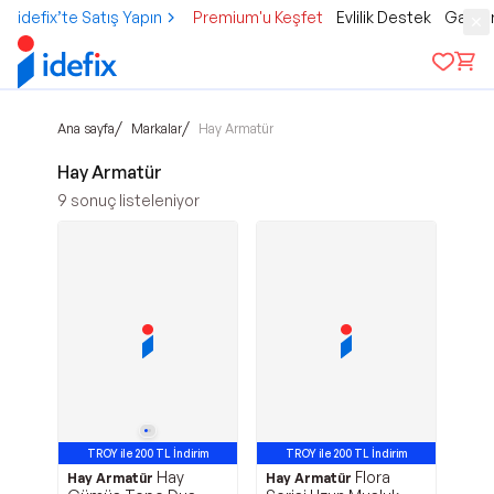
idefix’te Satış Yapın
Premium'u Keşfet
Evlilik Destek
Gamer
/
/
Ana sayfa
Markalar
Hay Armatür
Hay Armatür
9
sonuç listeleniyor
TROY ile 200 TL İndirim
TROY ile 200 TL İndirim
Hay
Flora
Hay Armatür
Hay Armatür