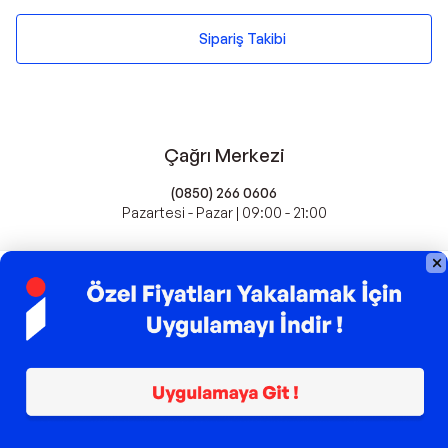
Sipariş Takibi
Çağrı Merkezi
(0850) 266 0606
Pazartesi - Pazar | 09:00 - 21:00
idefix'te Satış Yapın
Popüler Markalar
Farmasi
Xiaomi
Fissler
Kawai
Hankook
Lavazza
Fashcolle
Pro Plan