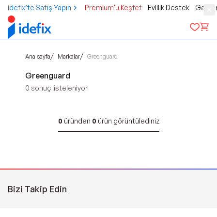
idefix’te Satış Yapın
Premium'u Keşfet
Evlilik Destek
Gamer
/
/
Ana sayfa
Markalar
Greenguard
Greenguard
0
sonuç listeleniyor
0
üründen
0
ürün görüntülediniz
Bizi Takip Edin