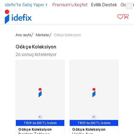
idefix’te Satış Yapın
Premium'u Keşfet
Evlilik Destek
Gamer
/
/
Ana sayfa
Markalar
Gökçe Koleksiyon
Gökçe Koleksiyon
26
sonuç listeleniyor
TROY ile 200 TL İndirim
TROY ile 200 TL İndirim
Gökçe Koleksiyon
Gökçe Koleksiyon