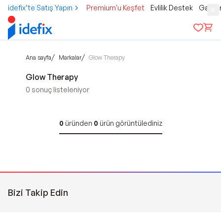
idefix’te Satış Yapın
Premium'u Keşfet
Evlilik Destek
Gamer
/
/
Ana sayfa
Markalar
Glow Therapy
Glow Therapy
0
sonuç listeleniyor
0
üründen
0
ürün görüntülediniz
Bizi Takip Edin