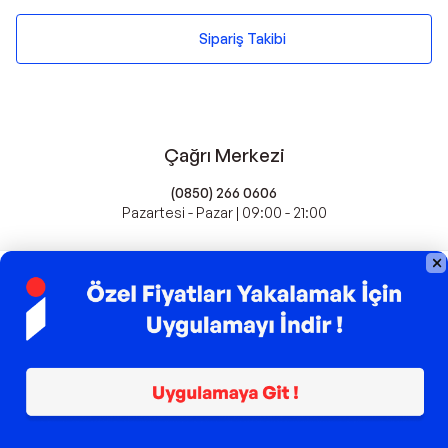
Sipariş Takibi
Çağrı Merkezi
(0850) 266 0606
Pazartesi - Pazar | 09:00 - 21:00
idefix'te Satış Yapın
Popüler Markalar
Farmasi
Xiaomi
Fissler
Kawai
Hankook
Lavazza
Fashcolle
Pro Plan