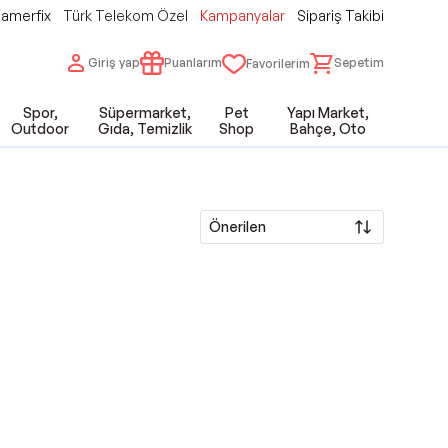
amerfix
Türk Telekom Özel
Kampanyalar
Sipariş Takibi
Giriş yap
Puanlarım
Sepetim
Favorilerim
Spor,
Süpermarket,
Pet
Yapı Market,
Outdoor
Gıda, Temizlik
Shop
Bahçe, Oto
Önerilen