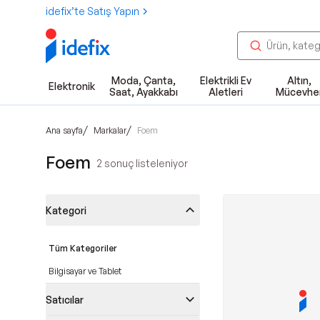
idefix’te Satış Yapın
Moda, Çanta,
Elektrikli Ev
Altın,
Elektronik
Saat, Ayakkabı
Aletleri
Mücevhe
/
/
Ana sayfa
Markalar
Foem
Foem
2
sonuç listeleniyor
Kategori
Tüm Kategoriler
Bilgisayar ve Tablet
Satıcılar