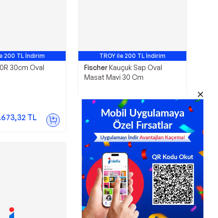
e 200 TL İndirim
TROY ile 200 TL İndirim
0R 30cm Oval
Fischer
Kauçuk Sap Oval
Masat Mavi 30 Cm
2.390,00
TL
.673,32
TL
Sepette
2.031,50
TL