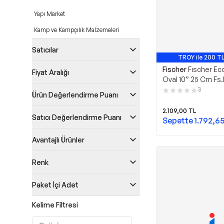
Yapı Market
Kamp ve Kampçılık Malzemeleri
Satıcılar
TROY ile 200 TL
Fischer
Fıscher Ec
Fiyat Aralığı
Oval 10” 25 Cm Fs
3
Ürün Değerlendirme Puanı
2.109,00
TL
Satıcı Değerlendirme Puanı
Sepette
1.792,6
Avantajlı Ürünler
Renk
Paket İçi Adet
Kelime Filtresi