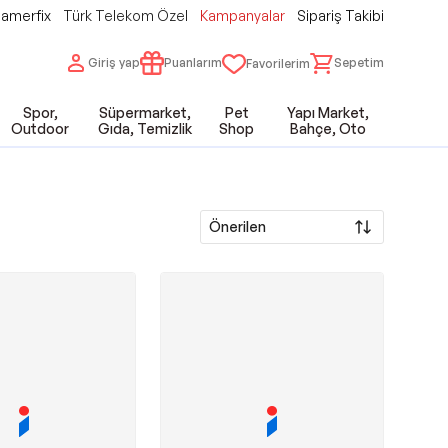
amerfix
Türk Telekom Özel
Kampanyalar
Sipariş Takibi
Giriş yap
Puanlarım
Sepetim
Favorilerim
Spor,
Süpermarket,
Pet
Yapı Market,
Outdoor
Gıda, Temizlik
Shop
Bahçe, Oto
Önerilen