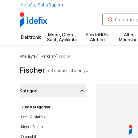
idefix’te Satış Yapın
Moda, Çanta,
Elektrikli Ev
Altın,
Elektronik
Saat, Ayakkabı
Aletleri
Mücevhe
/
/
Ana sayfa
Markalar
Fischer
Fischer
63
sonuç listeleniyor
Kategori
Tüm Kategoriler
Sofra & Mutfak
Kişisel Bakım
Otomobil