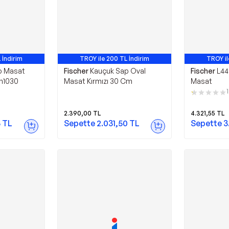
 İndirim
TROY ile 200 TL İndirim
TROY il
o Masat
Fischer
Kauçuk Sap Oval
Fischer
L44
.h1030
Masat Kırmızı 30 Cm
Masat
1
2.390,00
TL
4.321,55
TL
5
TL
Sepette
2.031,50
TL
Sepette
3