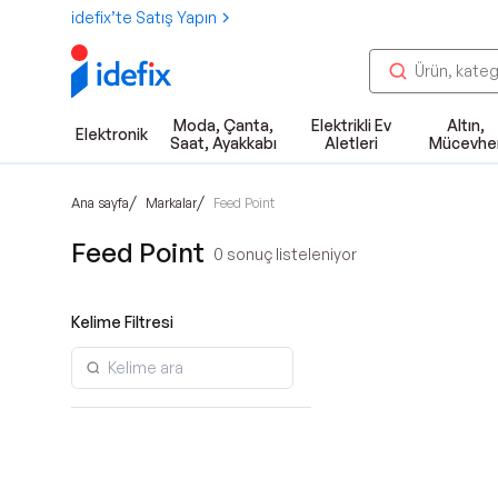
idefix’te Satış Yapın
Moda, Çanta,
Elektrikli Ev
Altın,
Elektronik
Saat, Ayakkabı
Aletleri
Mücevhe
/
/
Ana sayfa
Markalar
Feed Point
Feed Point
0
sonuç listeleniyor
Kelime Filtresi