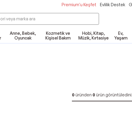
Premium'u Keşfet
Evlilik Destek
G
Anne, Bebek,
Kozmetik ve
Hobi, Kitap,
Ev,
r
Oyuncak
Kişisel Bakım
Müzik, Kırtasiye
Yaşam
0
üründen
0
ürün görüntüledini