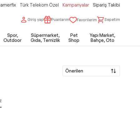
amerfix
Türk Telekom Özel
Kampanyalar
Sipariş Takibi
Giriş yap
Puanlarım
Sepetim
Favorilerim
Spor,
Süpermarket,
Pet
Yapı Market,
Outdoor
Gıda, Temizlik
Shop
Bahçe, Oto
Önerilen
z