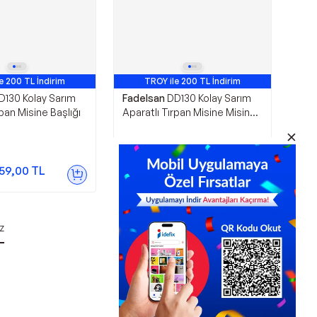
e 200 TL İndirim
TROY ile 200 TL İndirim
D130 Kolay Sarım
Fadelsan
DD130 Kolay Sarım
rpan Misine Başlığı
Aparatlı Tırpan Misine Misina
Başlığı (2 Adet)
1.065,00
TL
59,00
TL
Sepette
915,90
TL
z