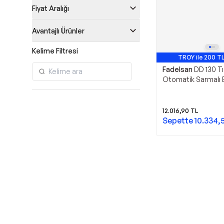
Fiyat Aralığı
Avantajlı Ürünler
Kelime Filtresi
TROY ile 200 TL
Fadelsan
DD 130 T
Otomatik Sarmalı B
M10X1,25 Sol Diş 3
12.016,90
TL
Sepette
10.334,