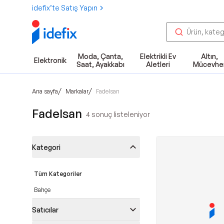
idefix’te Satış Yapın
Moda, Çanta,
Elektrikli Ev
Altın,
Elektronik
Saat, Ayakkabı
Aletleri
Mücevhe
/
/
Ana sayfa
Markalar
Fadelsan
Fadelsan
4
sonuç listeleniyor
Kategori
Tüm Kategoriler
Bahçe
Satıcılar