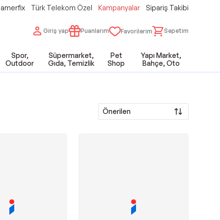
amerfix
Türk Telekom Özel
Kampanyalar
Sipariş Takibi
Giriş yap
Puanlarım
Sepetim
Favorilerim
Spor,
Süpermarket,
Pet
Yapı Market,
Outdoor
Gıda, Temizlik
Shop
Bahçe, Oto
Önerilen