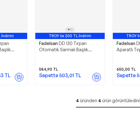
 İndirim
TROY ile 200 TL İndirim
TROY il
ırpan
Fadelsan
DD 130 Tırpan
Fadelsan
D
aşlık
Otomatik Sarmalı Başlık
Aparatlı Tı
0 Adet
M10X1,25 Sol Diş
584,90
TL
650,00
TL
53
TL
Sepette
503,01
TL
Sepette
5
4
üründen
4
ürün görüntüledini