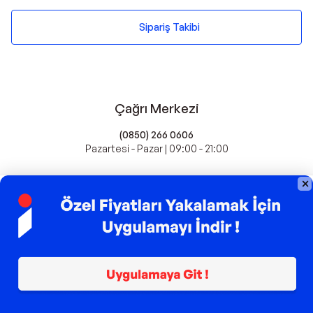
Sipariş Takibi
Çağrı Merkezi
(0850) 266 0606
Pazartesi - Pazar | 09:00 - 21:00
idefix'te Satış Yapın
Popüler Markalar
Farmasi
Xiaomi
Fissler
Kawai
Hankook
Lavazza
Fashcolle
Pro Plan