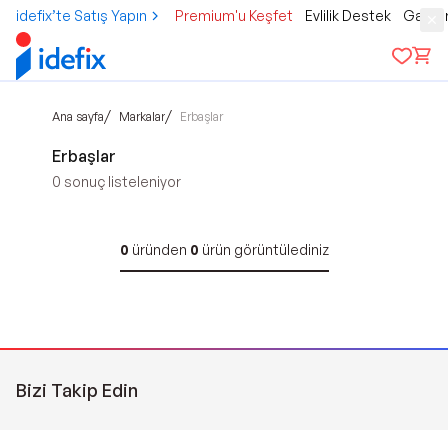
idefix’te Satış Yapın
Premium'u Keşfet
Evlilik Destek
Gamer
/
/
Ana sayfa
Markalar
Erbaşlar
Erbaşlar
0
sonuç listeleniyor
0
üründen
0
ürün görüntülediniz
Bizi Takip Edin