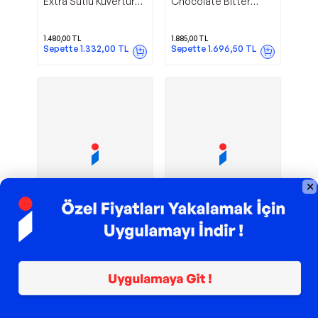
Extra Sütlü Kuvertür
Chocolate Bitter
Çikolata 2,5 Kg
Kuvertur%71.5
1.480,00
TL
1.885,00
TL
Sepette
1.332,00
TL
Sepette
1.696,50
TL
TROY ile 200 TL İndirim
TROY ile 200 TL İndirim
Efes
Barlo
Efes Çikolata
Efes Çikolata
Extra Fildişi Kuvertür
Chocolate Sütlü
Çikolata 2,5 Kg
Kuvertur%41.5
1.565,00
TL
1.790,00
TL
Sepette
1.408,50
TL
Sepette
1.611,00
TL