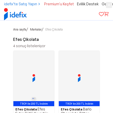
idefix’te Satış Yapın
Premium'u Keşfet
Evlilik Destek
Gamer
/
/
Ana sayfa
Markalar
Efes Çikolata
Efes Çikolata
4
sonuç listeleniyor
TROY ile 200 TL İndirim
TROY ile 200 TL İndirim
Efes
Barlo
Efes Çikolata
Efes Çikolata