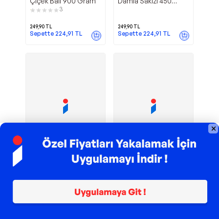
Çiçek Balı 900 Gram
Damla Sakızı 450
Gram
3
249,90
TL
249,90
TL
Sepette
224,91
TL
Sepette
224,91
TL
TROY ile 200 TL İndirim
TROY ile 200 TL İndirim
Alaçatı
Güney
Efe Organic
Efe Organic
Damla Sakızı 250
Ege Çam Balı 900
Gram
Gram
1
159,90
TL
249,90
TL
Sepette
143,91
TL
Sepette
224,91
TL